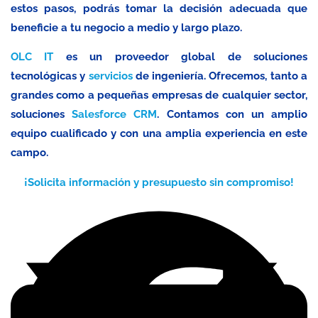
estos pasos, podrás tomar la decisión adecuada que
beneficie a tu negocio a medio y largo plazo.
OLC IT
es un proveedor global de soluciones
tecnológicas y
servicios
de ingeniería. Ofrecemos, tanto a
grandes como a pequeñas empresas de cualquier sector,
soluciones
Salesforce CRM
. Contamos con un amplio
equipo cualificado y con una amplia experiencia en este
campo.
¡Solicita información y presupuesto sin compromiso!